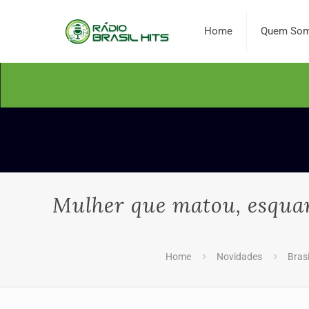
Home
Quem So
Mulher que matou, esquar
Home
Novidades
Bras