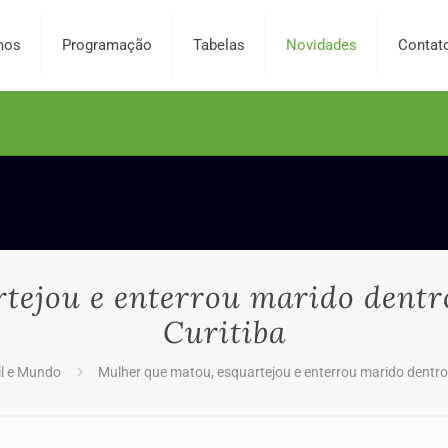
mos
Programação
Tabelas
Novidades
Contat
tejou e enterrou marido dent
Curitiba
il e Mundo
Mulher que matou, esquartejou e enterrou marido dentr