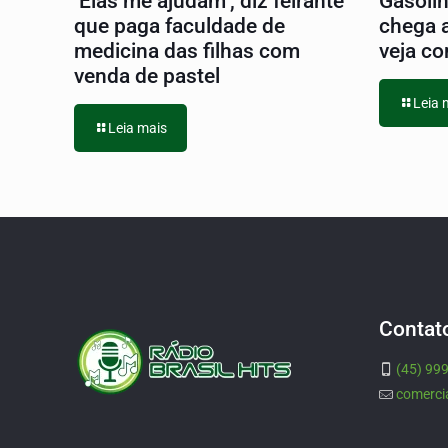
‘Elas me ajudam’, diz feirante
Gasoli
que paga faculdade de
chega 
medicina das filhas com
veja co
venda de pastel
Leia 
Leia mais
Contat
(45) 99
comerci