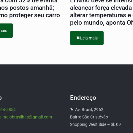
na com 32% de etanol
El Niño deve se intensif
aos postos amanhã;
alcançar força elevada
mo proteger seu carro
alterar temperaturas e
pelo mundo, aponta 
mais
Leia mais
o
Endereço
964-5854
Av. Brasil, 2962
alradiobrasilhits@gmail.com
Bairro São Cristóvão
Shopping West Side – Sl. 09