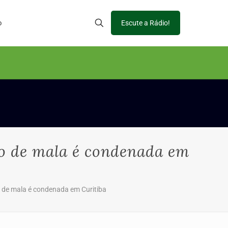
o
Escute a Rádio!
ro de mala é condenada em
o de mala é condenada em Curitiba