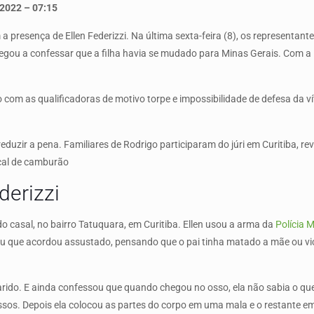
 2022 – 07:15
a presença de Ellen Federizzi. Na última sexta-feira (8), os representant
hegou a confessar que a filha havia se mudado para Minas Gerais. Com 
igo com as qualificadoras de motivo torpe e impossibilidade de defesa da 
e reduzir a pena. Familiares de Rodrigo participaram do júri em Curitiba, 
ocal de camburão
derizzi
o casal, no bairro Tatuquara, em Curitiba. Ellen usou a arma da
Polícia Mi
ntou que acordou assustado, pensando que o pai tinha matado a mãe ou 
arido. E ainda confessou que quando chegou no osso, ela não sabia o que
os. Depois ela colocou as partes do corpo em uma mala e o restante em 