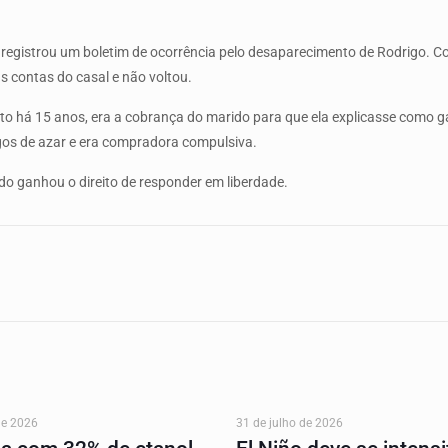
len registrou um boletim de ocorrência pelo desaparecimento de Rodrigo. 
s contas do casal e não voltou.
unto há 15 anos, era a cobrança do marido para que ela explicasse como 
ogos de azar e era compradora compulsiva.
ndo ganhou o direito de responder em liberdade.
de 2026
31 de julho de 2026