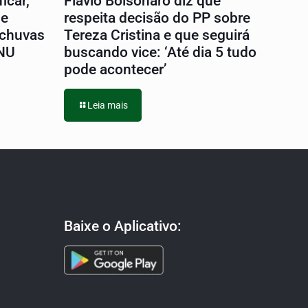
icar,
Flávio Bolsonaro diz que
 e
respeita decisão do PP sobre
 chuvas
Tereza Cristina e que seguirá
ONU
buscando vice: ‘Até dia 5 tudo
pode acontecer’
Leia mais
Baixe o Aplicativo: