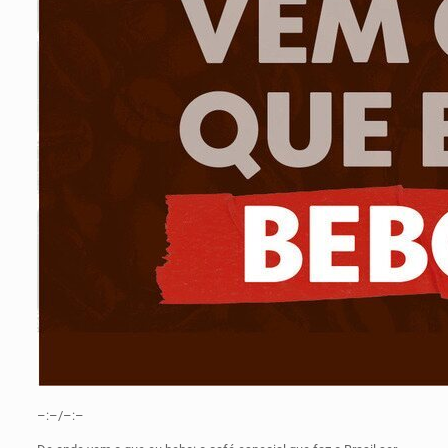
–:–/–:–