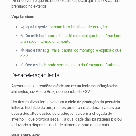
De onde vem o que eu bebo: o café especial que faz o Brasil ser
premiado no exterior
Veja também:
🍌
Igual a gente:
banana tem família e até coração
☕
‘De milhões’:
como é o café especial que faz o Brasil ser
premiado internacionalmente
🍓
Não é fruta:
g1 vai à ‘capital do morango’ e explica o que
ele é
🥚
Ovo azul:
de onde vem e a dieta da Gracyanne Barbosa
Desaceleração lenta
Apesar disso, a
tendência é de um recuo lento na inflação dos
alimentos
, diz André Braz, economista da FGV.
Um dos motivos tem a ver com o
ciclo de produção da pecuária
leiteira
. No início do ano, muitos produtores abateram vacas por
causa dos altos custos de produção. Já com a chegada do
inverno – que provoca seca –, a qualidade das pastagens piorou,
reduzindo a disponibilidade de alimentos para os animais.
Mais sobre leite: