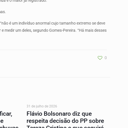
ua é o maior já registrado.
mas.
l “não é um indivíduo anormal cujo tamanho extremo se deve
ar e medir um deles, segundo Gomes-Pereira. “Há mais desses
0
31 de julho de 2026
icar,
Flávio Bolsonaro diz que
 e
respeita decisão do PP sobre