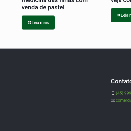
medicina das filhas com
veja co
venda de pastel
Leia 
Leia mais
Contat
(45) 99
comerci