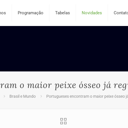
mos
Programação
Tabelas
Novidades
Contat
ram o maior peixe ósseo já regi
Brasil e Mundo
Portugueses encontram o maior peixe ósseo já 