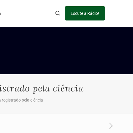
o
Escute a Rádio!
strado pela ciência
registrado pela ciência