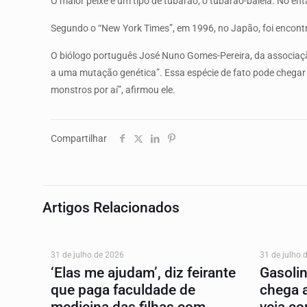
O maior peixe é um tipo de tubarão, o tubarão-baleia. No ent
Segundo o “New York Times”, em 1996, no Japão, foi encon
O biólogo português José Nuno Gomes-Pereira, da associação
a uma mutação genética”. Essa espécie de fato pode chegar 
monstros por aí”, afirmou ele.
Compartilhar
Artigos Relacionados
31 de julho de 2026
31 de julho 
‘Elas me ajudam’, diz feirante
Gasoli
que paga faculdade de
chega 