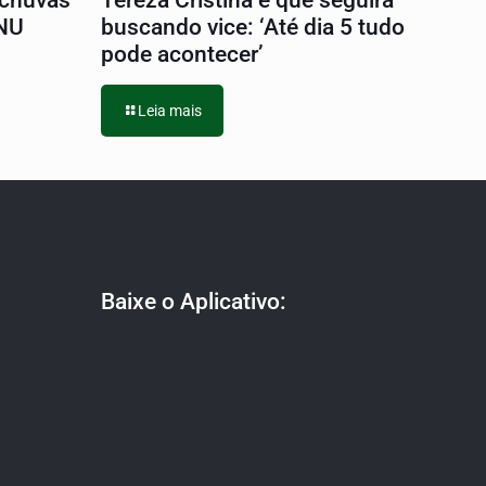
 chuvas
Tereza Cristina e que seguirá
ONU
buscando vice: ‘Até dia 5 tudo
pode acontecer’
Leia mais
Baixe o Aplicativo: