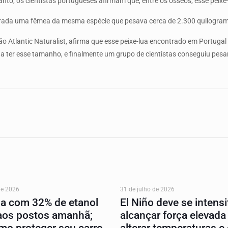
anto, os cientistas portugueses afirmam que, entre os ósseos, esse peixe-l
trada uma fêmea da mesma espécie que pesava cerca de 2.300 quilogra
 Atlantic Naturalist, afirma que esse peixe-lua encontrado em Portuga
a ter esse tamanho, e finalmente um grupo de cientistas conseguiu pes
de 2026
31 de julho de 2026
na com 32% de etanol
El Niño deve se intensif
aos postos amanhã;
alcançar força elevada