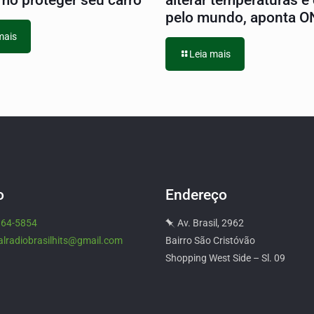
mo proteger seu carro
alterar temperaturas e
pelo mundo, aponta 
mais
Leia mais
o
Endereço
964-5854
Av. Brasil, 2962
alradiobrasilhits@gmail.com
Bairro São Cristóvão
Shopping West Side – Sl. 09