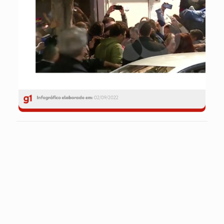
Compartilhar
0
Artigos Relacionados
31 de julho de 2026
‘Elas me ajudam’, diz feirante que paga faculdade de medicina das
filhas com venda de pastel