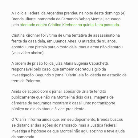
A Polícia Federal da Argentina prendeu na noite deste domingo (4)
Brenda Uliarte, namorada de Fernando Sabag Montiel, acusado
pelo
atentado contra Cristina Kirchner na quinta-feira passada
.
Cristina Kirchner foi vítima de uma tentativa de assassinato na
frente da casa dela, em Buenos Aires. O atirador, de 35 anos,
apontou uma pistola para o rosto dela, mas a arma não disparou
(veja vídeo abaixo).
A ordem de prisão foi da juíza María Eugenia Capuchetti,
responsável pelo caso, que também decretou sigilo da
investigação. Segundo o jornal ‘Clarín’, ela foi detida na estação de
trem de Palermo.
Ainda de acordo com o jornal, apesar de Uriarte ter dito
publicamente que não via Montiel há dois dias, imagens de
câmeras de segurança mostram o casal junto no transporte
público no dia do ataque à vice-presidente.
O ‘Clarín’ informa ainda que, em seu depoimento, Brenda buscou
se distanciar das ações do namorado, mas a Justiça federal
investiga a hipótese de que Montiel não agiu sozinho e teve ajuda
da namorada.