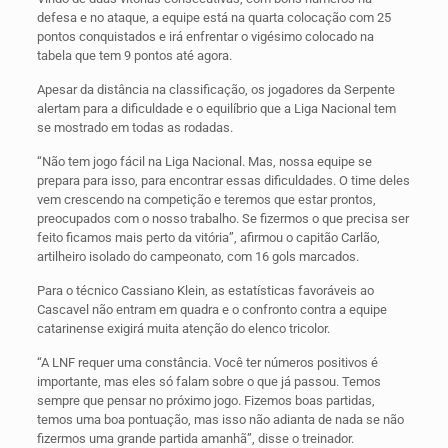
defesa e no ataque, a equipe está na quarta colocação com 25
pontos conquistados e irá enfrentar o vigésimo colocado na
tabela que tem 9 pontos até agora.
Apesar da distância na classificação, os jogadores da Serpente
alertam para a dificuldade e o equilíbrio que a Liga Nacional tem
se mostrado em todas as rodadas.
“Não tem jogo fácil na Liga Nacional. Mas, nossa equipe se
prepara para isso, para encontrar essas dificuldades. O time deles
vem crescendo na competição e teremos que estar prontos,
preocupados com o nosso trabalho. Se fizermos o que precisa ser
feito ficamos mais perto da vitória”, afirmou o capitão Carlão,
artilheiro isolado do campeonato, com 16 gols marcados.
Para o técnico Cassiano Klein, as estatísticas favoráveis ao
Cascavel não entram em quadra e o confronto contra a equipe
catarinense exigirá muita atenção do elenco tricolor.
“A LNF requer uma constância. Você ter números positivos é
importante, mas eles só falam sobre o que já passou. Temos
sempre que pensar no próximo jogo. Fizemos boas partidas,
temos uma boa pontuação, mas isso não adianta de nada se não
fizermos uma grande partida amanhã”, disse o treinador.