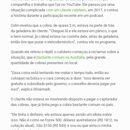
compartilha o trabalho que faz no YouTube. Ele passou por uma
situação complicada
com um cliente caloteiro
, em 2017, e contou
a história durante a participação recente em um podcast.
Colin revelou que a cobra, de quase 2 m, estava na parte de trás
da geladeira do cliente. “Cheguei lá e ele estava em pânico, o que
é bem normal, [a cobra] estava na cozinha dele, atrás da geladeira,
então tive que puxar o eletrodoméstico”, contou ele no programa.
Quando ele retirou o réptil, o caloteiro começou a reclamar sobre a
situação, que é
bastante comum na Austrália
, pela grande
quantidade de cobras presentes no local.
“Essa coisa está tentando me matar o tempo todo, então eu
coloquei na bolsa e o cara começou a dizer: ‘Isso deveria ser
gratuito e subsidiado pelo governo, o conselho deveria pagar por
isso'”, explica Shoemark.
O cliente não estava se mostrando disposto a pagar o capturador
das cobras, que já tinha pego a cobra bastante comum no país.
“Ele tinha o dinheiro, ele estava apenas sendo um idiota sobre
isso. Não é como se fosse 500 dólares australianos (R$ 1812, na
cotação atual). São $150 (R$ 543) e sou eu que arrisco minha