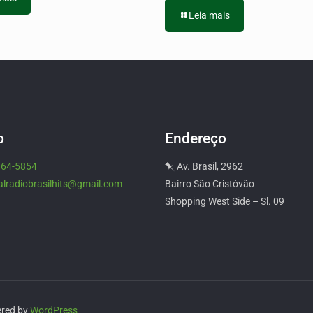
Leia mais
o
Endereço
964-5854
Av. Brasil, 2962
alradiobrasilhits@gmail.com
Bairro São Cristóvão
Shopping West Side – Sl. 09
ered by
WordPress