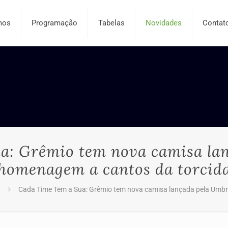
mos
Programação
Tabelas
Novidades
Contat
a: Grêmio tem nova camisa la
homenagem a cantos da torcid
Cada Time Tem a Sua: Grêmio tem nova camisa lançada pela Umb