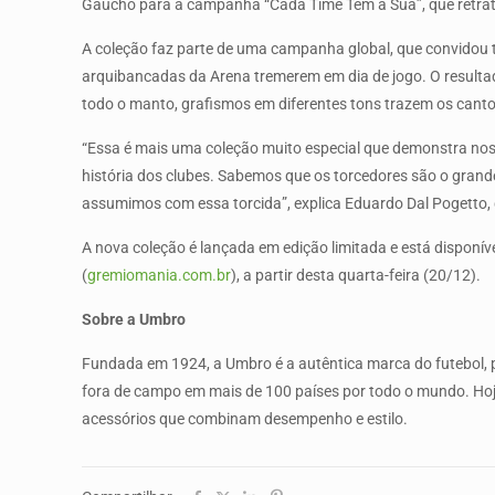
Gaúcho para a campanha “Cada Time Tem a Sua”, que retrata o
A coleção faz parte de uma campanha global, que convidou 
arquibancadas da Arena tremerem em dia de jogo. O resultad
todo o manto, grafismos em diferentes tons trazem os cantos
“Essa é mais uma coleção muito especial que demonstra no
história dos clubes. Sabemos que os torcedores são o gran
assumimos com essa torcida”, explica Eduardo Dal Pogetto, 
A nova coleção é lançada em edição limitada e está disponível para venda por 
(
gremiomania.com.br
), a partir desta quarta-feira (20/12).
Sobre a Umbro
Fundada em 1924, a Umbro é a autêntica marca do futebol, p
fora de campo em mais de 100 países por todo o mundo. Hoj
acessórios que combinam desempenho e estilo.