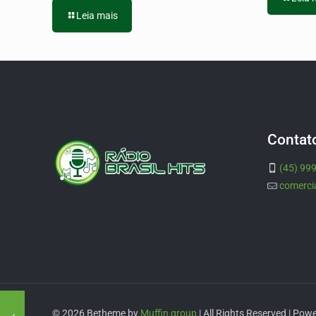
Leia mais
Contat
(45) 99
comerci
© 2026 Betheme by
Muffin group
| All Rights Reserved | Pow