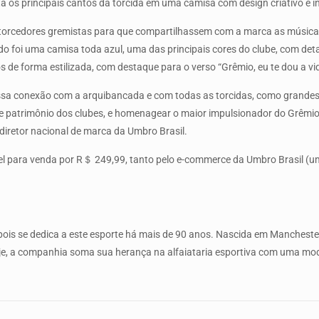
s principais cantos da torcida em uma camisa com design criativo e inov
torcedores gremistas para que compartilhassem com a marca as músicas
o foi uma camisa toda azul, uma das principais cores do clube, com det
 de forma estilizada, com destaque para o verso “Grêmio, eu te dou a vi
ssa conexão com a arquibancada e com todas as torcidas, como grandes
de patrimônio dos clubes, e homenagear o maior impulsionador do Grêm
diretor nacional de marca da Umbro Brasil.
R＄ 249,99, tanto pelo e-commerce da Umbro Brasil (umbro܂com܂br) como pelas lojas oficiais do 
ois se dedica a este esporte há mais de 90 anos. Nascida em Manchester
e, a companhia soma sua herança na alfaiataria esportiva com uma moder