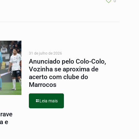
0
31 de julho de 2026
Anunciado pelo Colo-Colo,
Vozinha se aproxima de
acerto com clube do
Marrocos
Leia mais
grave
a e