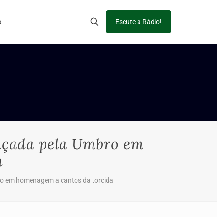
o
Escute a Rádio!
nçada pela Umbro em
a
ro em homenagem a cantos da torcida