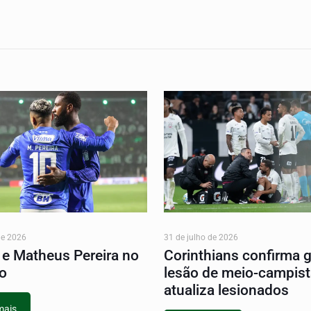
31 de julho de 2026
de 2026
Corinthians confirma 
 e Matheus Pereira no
lesão de meio-campist
ro
atualiza lesionados
mais