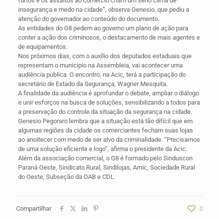
furtos e os assaltos ao comércio criam um sério clima de
insegurança e medo na cidade”, observa Genesio, que pediu a
atenção do governador ao conteúdo do documento.
As entidades do G8 pedem ao governo um plano de ação para
conter a ação dos criminosos, o destacamento de mais agentes e
de equipamentos.
Nos próximos dias, com o auxílio dos deputados estaduais que
representam o municipio na Assembleia, vai acontecer uma
audiência pública. O encontro, na Acic, terá a participação do
secretário de Estado da Segurança, Wagner Mesquita.
A finalidade da audiência é aprofundar o debate, ampliar o diálogo
e unir esforços na busca de soluções, sensibilizando a todos para
a preservação do controle da situação da segurança na cidade.
Genesio Pegoraro lembra que a situação está tão difícil que em
algumas regiões da cidade os comerciantes fecham suas lojas
ao anoitecer com medo de ser alvo da criminalidade. “Precisamos
de uma solução eficiente e logo”, afirma o presidente da Acic.
Além da associação comercial, o G8 é formado pelo Sinduscon
Paraná Oeste, Sindicato Rural, Sindilojas, Amic, Sociedade Rural
do Oeste, Subseção da OAB e CDL.
Compartilhar
0