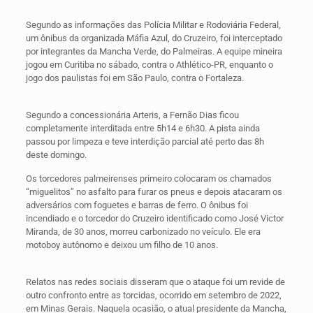
Segundo as informações das Polícia Militar e Rodoviária Federal,
um ônibus da organizada Máfia Azul, do Cruzeiro, foi interceptado
por integrantes da Mancha Verde, do Palmeiras. A equipe mineira
jogou em Curitiba no sábado, contra o Athlético-PR, enquanto o
jogo dos paulistas foi em São Paulo, contra o Fortaleza.
Segundo a concessionária Arteris, a Fernão Dias ficou
completamente interditada entre 5h14 e 6h30. A pista ainda
passou por limpeza e teve interdição parcial até perto das 8h
deste domingo.
Os torcedores palmeirenses primeiro colocaram os chamados
“miguelitos” no asfalto para furar os pneus e depois atacaram os
adversários com foguetes e barras de ferro. O ônibus foi
incendiado e o torcedor do Cruzeiro identificado como José Victor
Miranda, de 30 anos, morreu carbonizado no veículo. Ele era
motoboy autônomo e deixou um filho de 10 anos.
Relatos nas redes sociais disseram que o ataque foi um revide de
outro confronto entre as torcidas, ocorrido em setembro de 2022,
em Minas Gerais. Naquela ocasião, o atual presidente da Mancha,