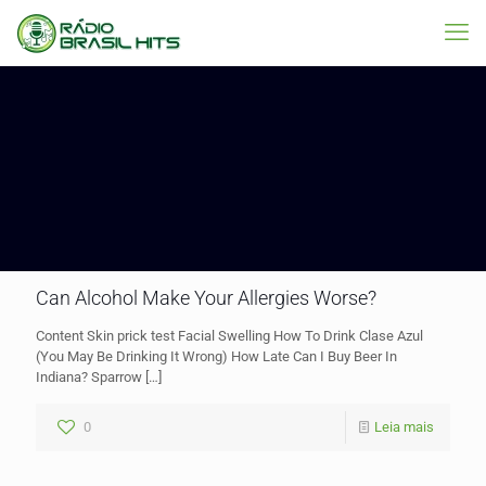
Can Alcohol Make Your Allergies Worse?
Content Skin prick test Facial Swelling How To Drink Clase Azul
(You May Be Drinking It Wrong) How Late Can I Buy Beer In
Indiana? Sparrow
[…]
0
Leia mais