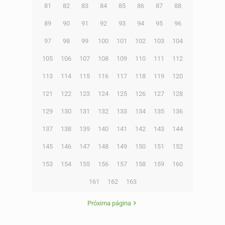
81
82
83
84
85
86
87
88
89
90
91
92
93
94
95
96
97
98
99
100
101
102
103
104
105
106
107
108
109
110
111
112
113
114
115
116
117
118
119
120
121
122
123
124
125
126
127
128
129
130
131
132
133
134
135
136
137
138
139
140
141
142
143
144
145
146
147
148
149
150
151
152
153
154
155
156
157
158
159
160
161
162
163
Próxima página