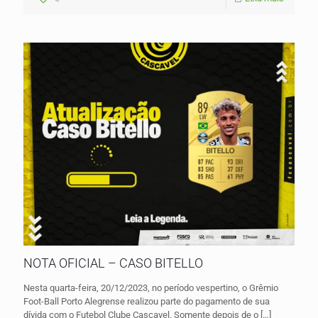
NOTA OFICIAL – CASO BITELLO
Nesta quarta-feira, 20/12/2023, no período vespertino, o Grêmio
Foot-Ball Porto Alegrense realizou parte do pagamento de sua
dívida com o Futebol Clube Cascavel. Somente depois de o
[…]