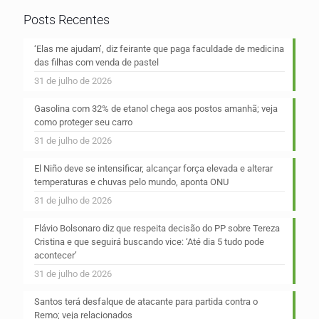
Posts Recentes
‘Elas me ajudam’, diz feirante que paga faculdade de medicina
das filhas com venda de pastel
31 de julho de 2026
Gasolina com 32% de etanol chega aos postos amanhã; veja
como proteger seu carro
31 de julho de 2026
El Niño deve se intensificar, alcançar força elevada e alterar
temperaturas e chuvas pelo mundo, aponta ONU
31 de julho de 2026
Flávio Bolsonaro diz que respeita decisão do PP sobre Tereza
Cristina e que seguirá buscando vice: ‘Até dia 5 tudo pode
acontecer’
31 de julho de 2026
Santos terá desfalque de atacante para partida contra o
Remo; veja relacionados