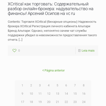
XCritical как торговать: Содержательный
разбор онлайн-брокера: надувательство на
финансы! Арсений Осипов на vc ru
Contents: Торговля XCritical (бинарные опционы) Надежность
брокера XCritical Регистрация личного кабинета Альпари
Бренд Альпари: Однако, непонятно зачем чат службы
поддержки убедил в невозможности предоставления такого
отчета.
[…]
0
Leia mais
Página anterior
1
2
3
4
5
6
7
8
9
10
11
12
13
14
15
16
17
18
19
20
21
22
23
24