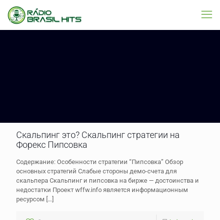
Скальпинг это? Скальпинг стратегии на
Форекс Пипсовка
Содержание: Особенности стратегии “Пипсовка” Обзор
основных стратегий Слабые стороны демо-счета для
скальпера Скальпинг и пипсовка на бирже — достоинства и
недостатки Проект wffw.info является информационным
ресурсом
[…]