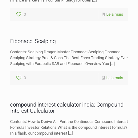
Finance Markets: Is Your Bank Ready for Open
[…]
0
Leia mais
Fibonacci Scalping
Contents: Scalping Dragon Master Fibonacci Scalping Fibonacci
Scalping Strategy Pros & Cons The Best Forex Trading Strategy Ever
Scalping with Parabolic SAR and Fibonacci Overview You
[…]
0
Leia mais
compound interest calculator india: Compound
Interest Calculator
Contents: How to Derive A = Pert the Continuous Compound Interest
Formula Investor Relations What is the compound interest formula?
In a flash, our compound interest
[…]