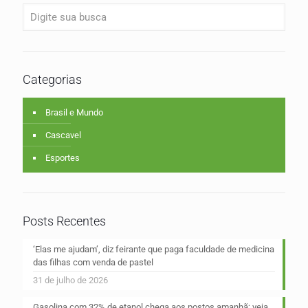
Categorias
Brasil e Mundo
Cascavel
Esportes
Posts Recentes
‘Elas me ajudam’, diz feirante que paga faculdade de medicina
das filhas com venda de pastel
31 de julho de 2026
Gasolina com 32% de etanol chega aos postos amanhã; veja