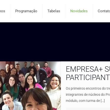
mos
Programação
Tabelas
Novidades
Contat
EMPRESA+ S
PARTICIPAN
Os primeiros encontros do t
integrantes de núcleos do P
módulo, com turma de
[…]