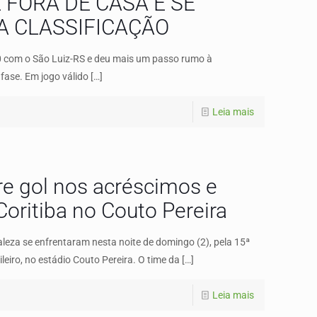
FORA DE CASA E SE
A CLASSIFICAÇÃO
0 com o São Luiz-RS e deu mais um passo rumo à
 fase. Em jogo válido
[…]
Leia mais
re gol nos acréscimos e
Coritiba no Couto Pereira
aleza se enfrentaram nesta noite de domingo (2), pela 15ª
iro, no estádio Couto Pereira. O time da
[…]
Leia mais