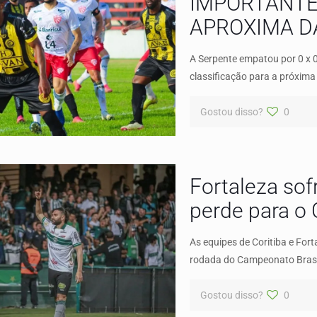
IMPORTANTE 
APROXIMA D
A Serpente empatou por 0 x 
classificação para a próxima
Gostou disso?
0
Fortaleza sof
perde para o 
As equipes de Coritiba e Fort
rodada do Campeonato Brasile
Gostou disso?
0