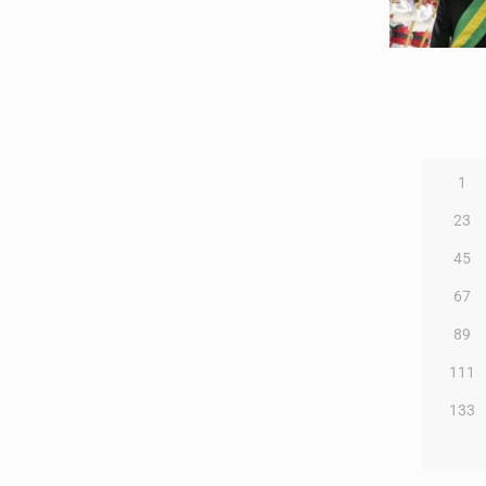
1
23
45
67
89
111
133