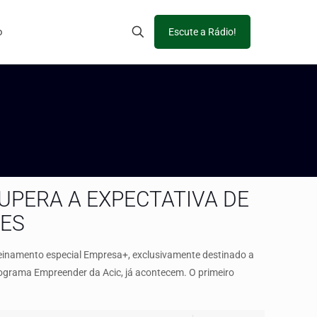
o
Escute a Rádio!
UPERA A EXPECTATIVA DE
TES
reinamento especial Empresa+, exclusivamente destinado a
rograma Empreender da Acic, já acontecem. O primeiro