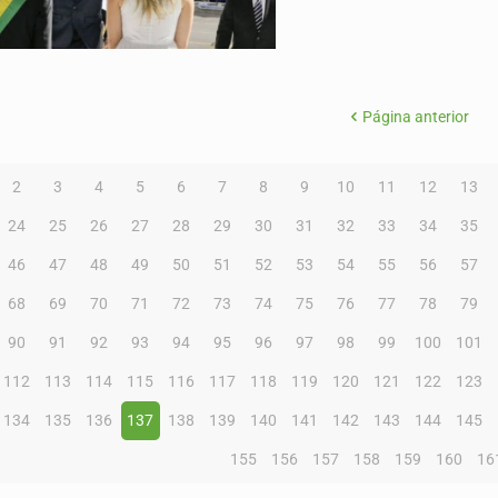
Página anterior
2
3
4
5
6
7
8
9
10
11
12
13
24
25
26
27
28
29
30
31
32
33
34
35
46
47
48
49
50
51
52
53
54
55
56
57
68
69
70
71
72
73
74
75
76
77
78
79
90
91
92
93
94
95
96
97
98
99
100
101
112
113
114
115
116
117
118
119
120
121
122
123
134
135
136
137
138
139
140
141
142
143
144
145
155
156
157
158
159
160
16