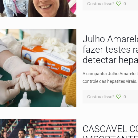
Gostou disso?
0
Julho Amarel
fazer testes 
detectar hepat
A campanha Julho Amarelo tem
controle das hepatites virais
Gostou disso?
0
CASCAVEL C