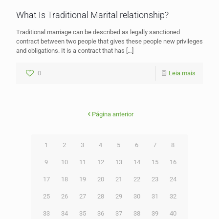
What Is Traditional Marital relationship?
Traditional marriage can be described as legally sanctioned
contract between two people that gives these people new privileges
and obligations. It is a contract that has
[…]
0
Leia mais
Página anterior
1
2
3
4
5
6
7
8
9
10
11
12
13
14
15
16
17
18
19
20
21
22
23
24
25
26
27
28
29
30
31
32
33
34
35
36
37
38
39
40