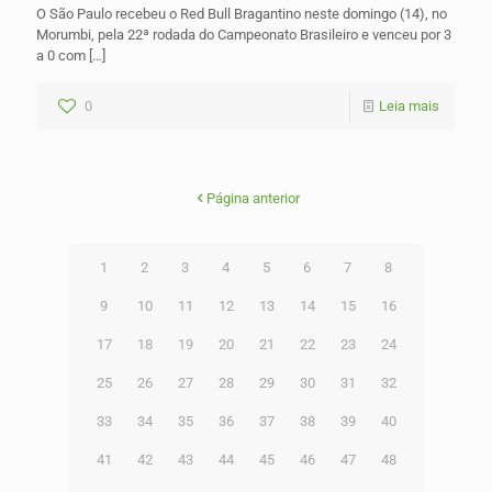
O São Paulo recebeu o Red Bull Bragantino neste domingo (14), no
Morumbi, pela 22ª rodada do Campeonato Brasileiro e venceu por 3
a 0 com
[…]
0
Leia mais
Página anterior
1
2
3
4
5
6
7
8
9
10
11
12
13
14
15
16
17
18
19
20
21
22
23
24
25
26
27
28
29
30
31
32
33
34
35
36
37
38
39
40
41
42
43
44
45
46
47
48