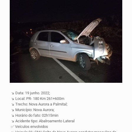
↘️ Data: 19 junho. 2022;
↘️ Local: PR- 180 Km 261+600m
↘️ Trecho: Nova Aurora a Palmital;
↘️ Município: Nova Aurora;
↘️ Horário do fato: 02h15min
↘️ Acidente tipo: Abalroamento Lateral
✅ Veículos envolvidos